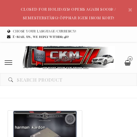
CLOSED FOR HOLIDAYS! OPENS AGAIN SOON! /
SEMESTERSTÄNG! ÖPPNAR IGEN INOM KORT!
CHOSE YOUR LANGUAGE/CURRENCY!
E-mail us, we reply within24h!
0