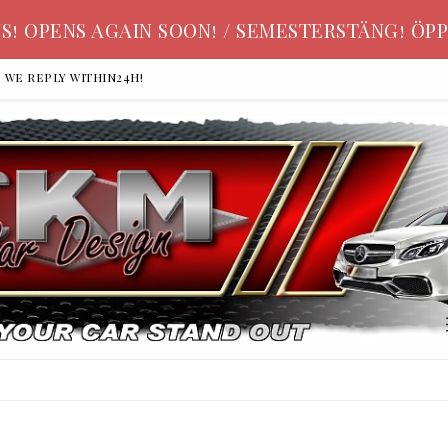
S! OPENS AGAIN SOON! / SEMESTERSTÄNG! ÖPP
, we reply within24h!