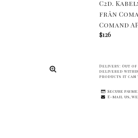
C2d. Kabe
från Coman
Comand APS
$126
Delivery:
Out of
delivered within
products it can 
Secure payme
E-mail us, we