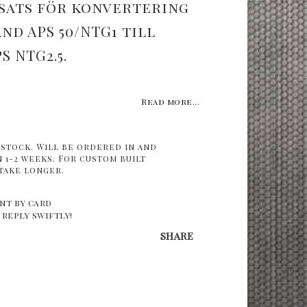
lsats för konvertering
d APS 50/NTG1 till
 NTG2.5.
Read more...
 stock. Will be ordered in and
 1-2 weeks. For custom built
take longer.
nt by card
 reply swiftly!
SHARE